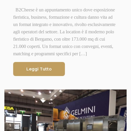
B2Cheese è un appuntamento unico dove esposizione
fieristica, business, formazione e cultura danno vita ad
un format integrato e innovativo, rivolto esclusivamente
agli operatori del settore. La location è il moderno polo
fieristico di Bergamo, con oltre 173.000 mq di cui
21.000 coperti. Un format unico con convegni, eventi,
matching e programmi specifici per […]
Leggi Tutto