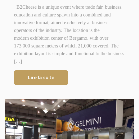
B2Cheese is a unique event where trade fair, business,
education and culture spawn into a combined and
innovative format, aimed exclusively at business
operators of the industry. The location is the
modern exhibition center of Bergamo, with over
173,000 square meters of which 21,000 covered. The
exhibition layout is simple and functional to the business
[…]
Lire la suite