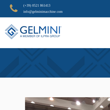
(+39) 0521 861413
info@gelminimacchine.com