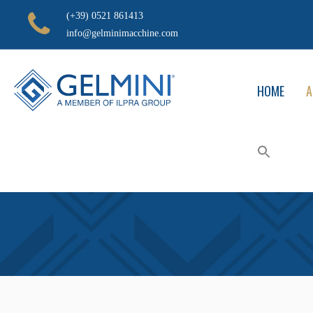
(+39) 0521 861413
info@gelminimacchine.com
HOME
A