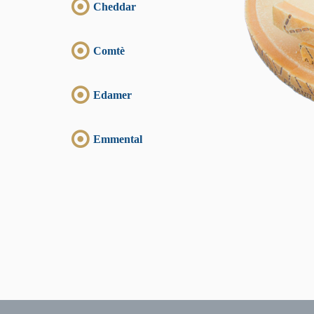
Cheddar
Comtè
Edamer
Emmental