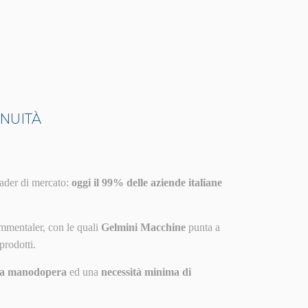
INUITÀ
eader di mercato:
oggi il 99% delle aziende italiane
Emmentaler, con le quali
Gelmini Macchine
punta a
prodotti.
lla manodopera
ed una
necessità minima di