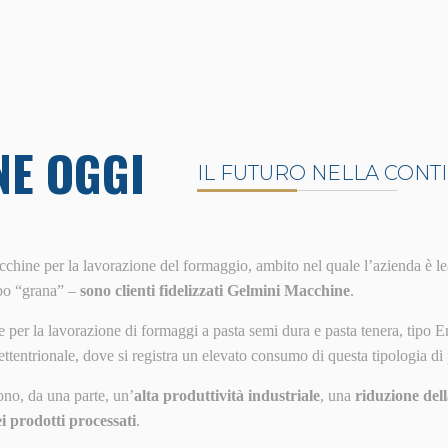
NE OGGI
IL FUTURO NELLA CONT
acchine per la lavorazione del formaggio, ambito nel quale l’azienda è l
po “grana” –
sono clienti fidelizzati Gelmini Macchine
.
e per la lavorazione di formaggi a pasta semi dura e pasta tenera, tipo 
tentrionale, dove si registra un elevato consumo di questa tipologia di 
no, da una parte, un’
alta produttività industriale
, una
riduzione de
ei prodotti processati
.