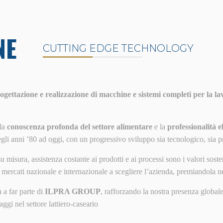
NE
CUTTING EDGE TECHNOLOGY
ogettazione e realizzazione di macchine e sistemi completi per la l
 la
conoscenza profonda del settore alimentare
e la
professionalità 
gli anni ’80 ad oggi, con un progressivo sviluppo sia tecnologico, sia p
u misura, assistenza costante ai prodotti e ai processi sono i valori sost
i mercati nazionale e internazionale a scegliere l’azienda, premiandola n
a far parte di
ILPRA GROUP
, rafforzando la nostra presenza global
ggi nel settore lattiero‑caseario