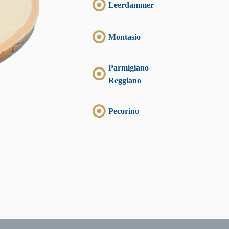
Leerdammer
Montasio
Parmigiano
Reggiano
Pecorino