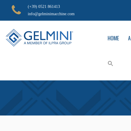
(+39) 0521 861413
info@gelminimacchine.com
HOME
A