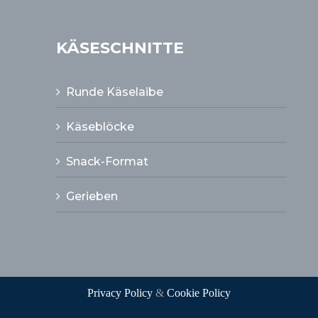
KÄSESCHNITTE
Runde Käselaibe
Käseblöcke
Snack-Format
Gerieben
Privacy Policy
&
Cookie Policy