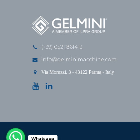
(+39) 0521 861413
info@gelminimacchine.com
Via Moruzzi, 3 - 43122 Parma - Italy
Whatsapp