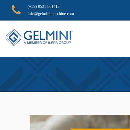
(+39) 0521 861413
info@gelminimacchine.com