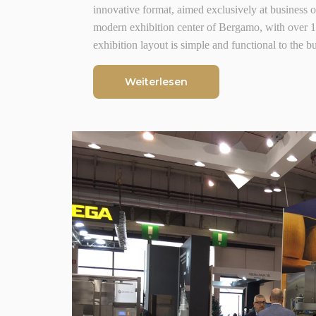
innovative format, aimed exclusively at business op
modern exhibition center of Bergamo, with over 
exhibition layout is simple and functional to the 
Weiterlesen