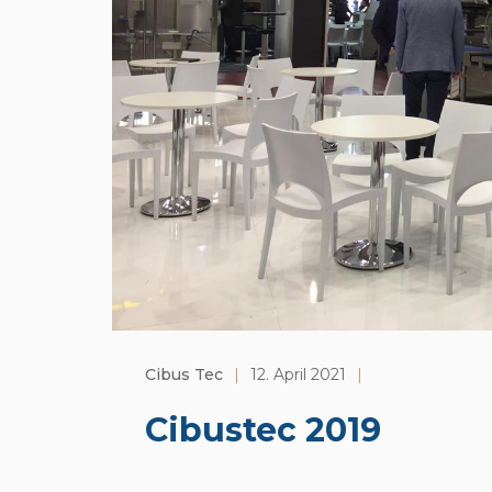
Cibus Tec
|
12. April 2021
|
Cibustec 2019