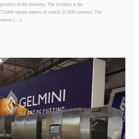
erators of the industry. The location is the
173,000 square meters of which 21,000 covered. The
business […]