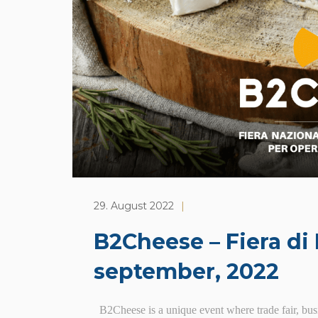
29. August 2022
|
B2Cheese – Fiera d
september, 2022
B2Cheese is a unique event where trade fair, bus